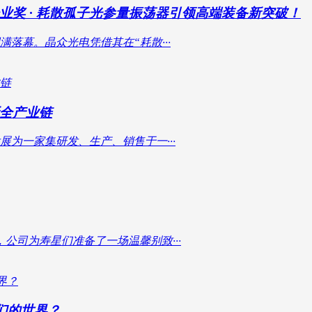
奖 · 耗散孤子光参量振荡器引领高端装备新突破！
落幕。晶众光电凭借其在“耗散···
全产业链
展为一家集研发、生产、销售于一···
公司为寿星们准备了一场温馨别致···
我们的世界？