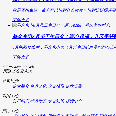
你是否想象过一束光可以快到什么程度？快到比眨眼还要快
了解更多
晶众光电8月员工生日会：暖心祝福，共庆美好
8月的阳光灿烂，晶众光电为当月过生日的寿星们精心准备
了解更多
<<
···
1
2
3
···
>>
2/8
用激光改变未来
公司简介
企业简介
企业文化
企业相册
企业资质
新闻中心
公司动态
行业动态
专业知识
视频中心
产品中心