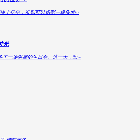
上亿倍，准到可以切割一根头发···
时光
了一场温馨的生日会。这一天，欢···